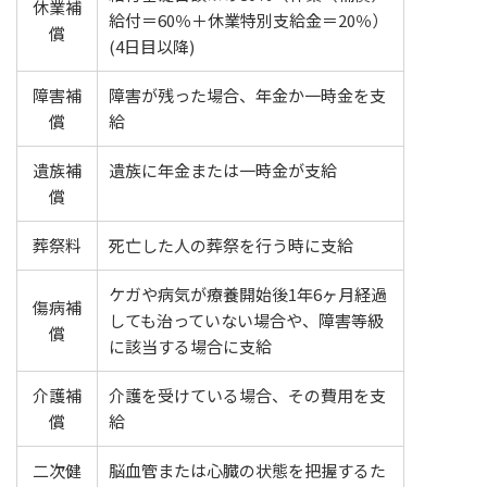
休業補
給付＝60％＋休業特別支給金＝20％）
償
(4日目以降)
障害補
障害が残った場合、年金か一時金を支
償
給
遺族補
遺族に年金または一時金が支給
償
葬祭料
死亡した人の葬祭を行う時に支給
ケガや病気が療養開始後1年6ヶ月経過
傷病補
しても治っていない場合や、障害等級
償
に該当する場合に支給
介護補
介護を受けている場合、その費用を支
償
給
二次健
脳血管または心臓の状態を把握するた